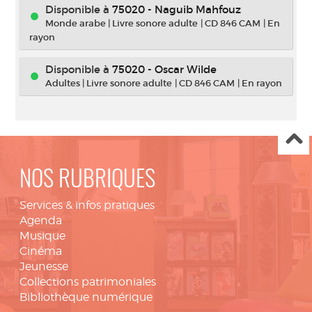
Disponible à
75020 - Naguib Mahfouz
Monde arabe
|
Livre sonore adulte
|
CD 846 CAM
|
En
rayon
Disponible à
75020 - Oscar Wilde
Adultes
|
Livre sonore adulte
|
CD 846 CAM
|
En rayon
NOS RUBRIQUES
Services & infos pratiques
Agenda
Musique
Cinéma
Jeunesse
Collections patrimoniales
Bibliothèque numérique