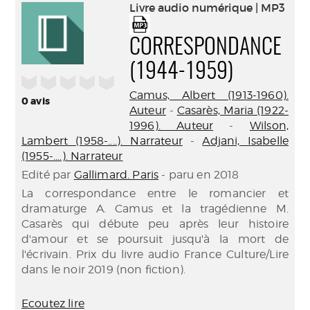
(Nouve
Livre audio numérique | MP3
par
fenêtr
mail
CORRESPONDANCE
(1944-1959)
/5
Camus, Albert (1913-1960).
0
avis
Auteur
-
Casarès, Maria (1922-
1996). Auteur
-
Wilson,
Lambert (1958-....). Narrateur
-
Adjani, Isabelle
(1955-....). Narrateur
Edité par
Gallimard. Paris
- paru en 2018
La correspondance entre le romancier et
dramaturge A. Camus et la tragédienne M.
Casarès qui débute peu après leur histoire
d'amour et se poursuit jusqu'à la mort de
l'écrivain. Prix du livre audio France Culture/Lire
dans le noir 2019 (non fiction).
Ecoutez lire