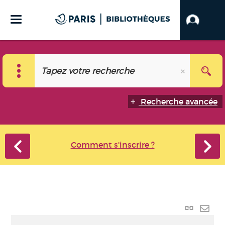
Recherche avancée
Comment s'inscrire ?
Lien p
Envo