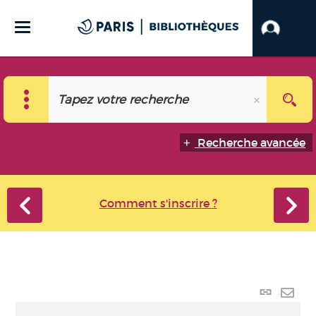
Recherche avancée
Comment s'inscrire ?
Lien p
Envo