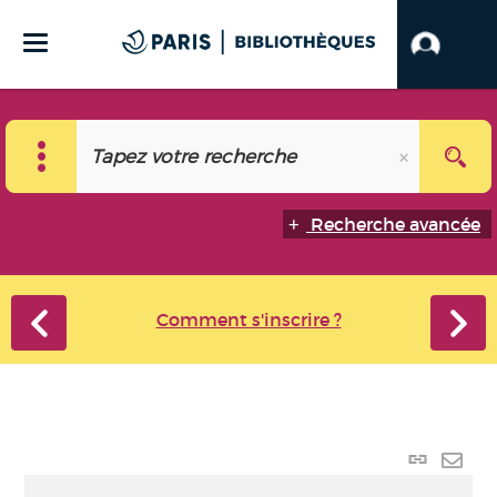
Recherche avancée
Comment s'inscrire ?
Lien p
Envo