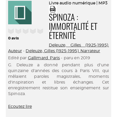
(Nouve
Livre audio numérique | MP3
par
fenêtr
mail
SPINOZA :
IMMORTALITÉ ET
/5
ÉTERNITÉ
0
avis
Deleuze, Gilles (1925-1995).
Auteur
-
Deleuze, Gilles (1925-1995). Narrateur
Edité par
Gallimard. Paris
- paru en 2019
G. Deleuze a donné pendant plus d'une
quinzaine d'années des cours à Paris VIII, qui
mêlaient paroles magistrales, moments
d'inspiration et libres échanges. Cet
enregistrement restitue son enseignement sur
Spinoza.
Ecoutez lire