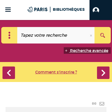
Recherche avancée
Comment s'inscrire ?
Lien
perma
Envo