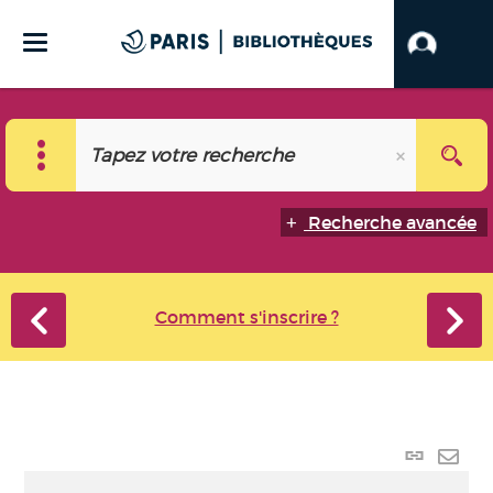
Recherche avancée
Comment s'inscrire ?
Lien p
Envo