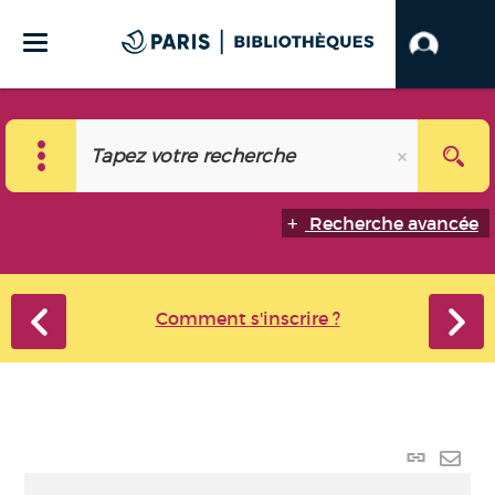
Recherche avancée
Comment s'inscrire ?
Lien
perma
Envo