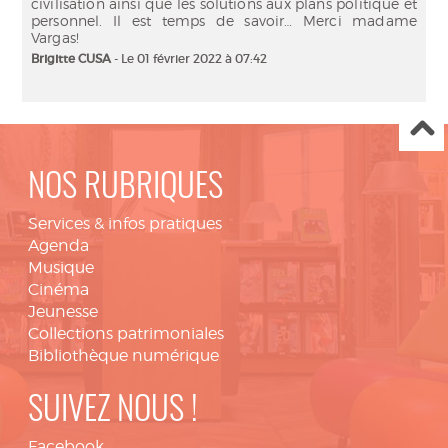
civilisation ainsi que les solutions aux plans politique et
personnel. Il est temps de savoir… Merci madame
Vargas!
Brigitte CUSA
- Le 01 février 2022 à 07:42
NOS RUBRIQUES
Services & infos pratiques
Agenda
Musique
Cinéma
Jeunesse
Collections patrimoniales
Bibliothèque numérique
SUIVEZ NOUS !
Facebook