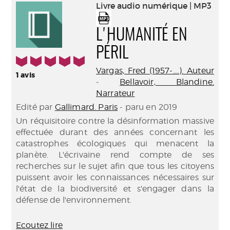
(Nouve
Livre audio numérique | MP3
par
fenêtr
mail
L'HUMANITÉ EN
PÉRIL
5/5
Vargas, Fred (1957-....). Auteur
1
avis
-
Bellavoir, Blandine.
Narrateur
Edité par
Gallimard. Paris
- paru en 2019
Un réquisitoire contre la désinformation massive
effectuée durant des années concernant les
catastrophes écologiques qui menacent la
planète. L'écrivaine rend compte de ses
recherches sur le sujet afin que tous les citoyens
puissent avoir les connaissances nécessaires sur
l'état de la biodiversité et s'engager dans la
défense de l'environnement.
Ecoutez lire