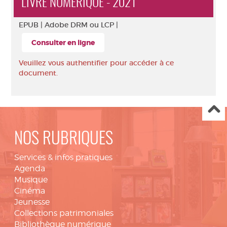
LIVRE NUMÉRIQUE - 2021
EPUB |
Adobe DRM ou LCP |
Consulter en ligne
Veuillez vous authentifier pour accéder à ce
document.
NOS RUBRIQUES
Services & infos pratiques
Agenda
Musique
Cinéma
Jeunesse
Collections patrimoniales
Bibliothèque numérique