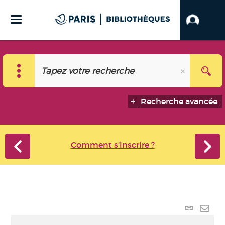
Recherche avancée
Comment s'inscrire ?
Lien p
Envo