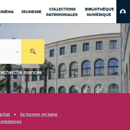
COLLECTIONS
BIBLIOTHÈQUE
CINÉMA
JEUNESSE
PATRIMONIALES
NUMÉRIQUE
Recherche avancée
achat
Se former en ligne
infolettres