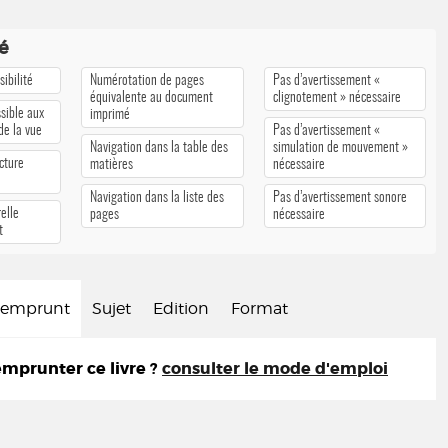
té
ibilité
Numérotation de pages
Pas d’avertissement «
équivalente au document
clignotement » nécessaire
sible aux
imprimé
 de la vue
Pas d’avertissement «
Navigation dans la table des
simulation de mouvement »
cture
matières
nécessaire
Navigation dans la liste des
Pas d’avertissement sonore
elle
pages
nécessaire
t
d'emprunt
Sujet
Edition
Format
prunter ce livre ?
consulter le mode d'emploi