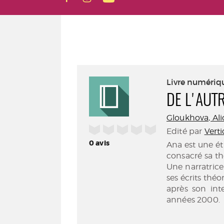
Livre numériq
DE L'AUT
Gloukhova, Alio
/5
Edité par
Verti
0
avis
Ana est une ét
consacré sa t
Une narratrice
ses écrits théo
après son int
années 2000.