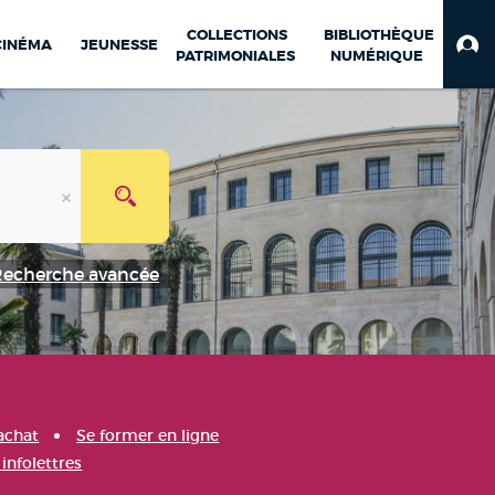
COLLECTIONS
BIBLIOTHÈQUE
CINÉMA
JEUNESSE
PATRIMONIALES
NUMÉRIQUE
Recherche avancée
achat
Se former en ligne
infolettres