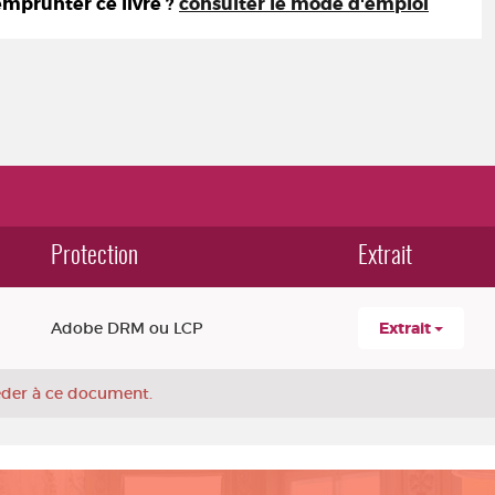
prunter ce livre ?
consulter le mode d'emploi
Protection
Extrait
Adobe DRM ou LCP
Extrait
céder à ce document.