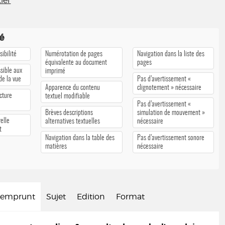
ier
té
ibilité
Numérotation de pages
Navigation dans la liste des
équivalente au document
pages
sible aux
imprimé
 de la vue
Pas d’avertissement «
Apparence du contenu
clignotement » nécessaire
cture
textuel modifiable
Pas d’avertissement «
Brèves descriptions
simulation de mouvement »
elle
alternatives textuelles
nécessaire
t
Navigation dans la table des
Pas d’avertissement sonore
matières
nécessaire
d'emprunt
Sujet
Edition
Format