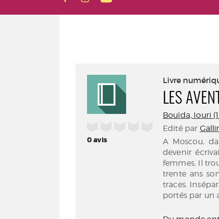
Livre numériq
LES AVEN
Bouïda, Iouri (1
/5
Edité par
Galli
0
avis
A Moscou, dan
devenir écriv
femmes. Il tr
trente ans son
traces. Insépar
portés par un 