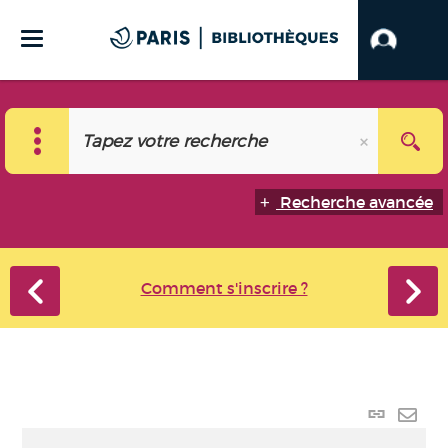
Recherche avancée
Comment s'inscrire ?
Lien p
Envo