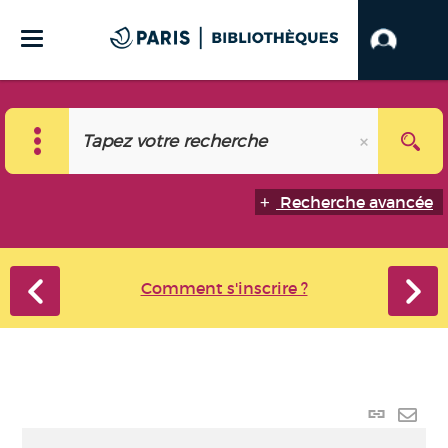
Recherche avancée
Comment s'inscrire ?
Lien p
Envo