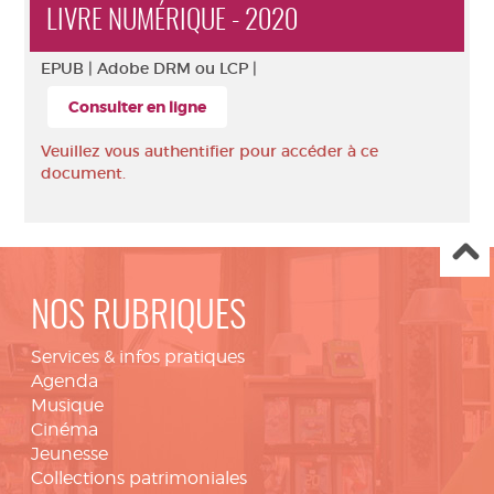
LIVRE NUMÉRIQUE - 2020
EPUB |
Adobe DRM ou LCP |
Consulter en ligne
Veuillez vous authentifier pour accéder à ce
document.
NOS RUBRIQUES
Services & infos pratiques
Agenda
Musique
Cinéma
Jeunesse
Collections patrimoniales