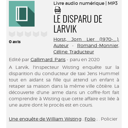
(Nouve
Livre audio numérique | MP3
par
fenêtr
mail
LE DISPARU DE
LARVIK
/5
Horst, Jorn Lier (1970-....).
0
avis
Auteur
-
Romand-Monnier,
Céline. Traducteur
Edité par
Gallimard. Paris
- paru en 2020
A Larvik, l'inspecteur Wisting enquête sur la
disparition du conducteur de taxi Jens Hummel
tout en aidant sa fille qui attend un enfant à
retaper sa maison dans la même ville côtière. La
découverte d'une arme dans un coffre-fort fait
comprendre à Wisting que cette affaire est liée à
une autre dont le procès est en cours.
Une enquête de William Wisting
;
Folio
; . Policier