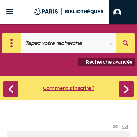
Recherche avancée
Comment s'inscrire ?
Lien
perma
Envo