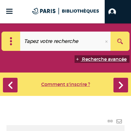
Recherche avancée
Comment s'inscrire ?
Lien p
Envo