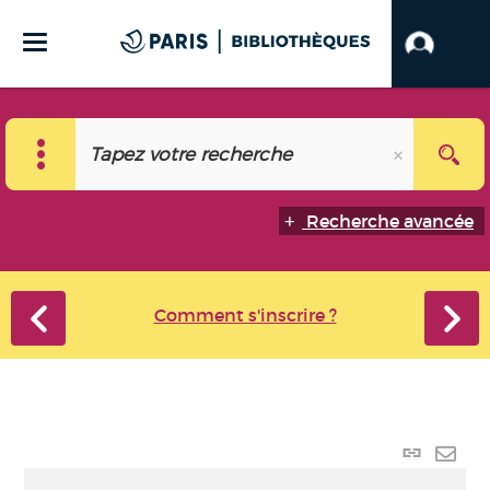
Recherche avancée
Comment s'inscrire ?
Lien p
Envo