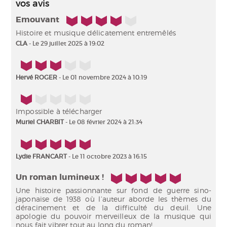
vos avis
4/5
Emouvant
Histoire et musique délicatement entremêlés
CLA
- Le 29 juillet 2025 à 19:02
3/5
Hervé ROGER
- Le 01 novembre 2024 à 10:19
1/5
Impossible à télécharger
Muriel CHARBIT
- Le 08 février 2024 à 21:34
5/5
Lydie FRANCART
- Le 11 octobre 2023 à 16:15
5/5
Un roman lumineux !
Une histoire passionnante sur fond de guerre sino-
japonaise de 1938 où l’auteur aborde les thèmes du
déracinement et de la difficulté du deuil. Une
apologie du pouvoir merveilleux de la musique qui
nous fait vibrer tout au long du roman!