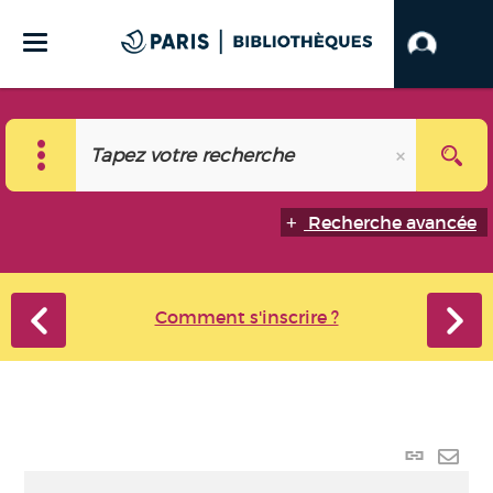
Recherche avancée
Comment s'inscrire ?
Lien p
Envo