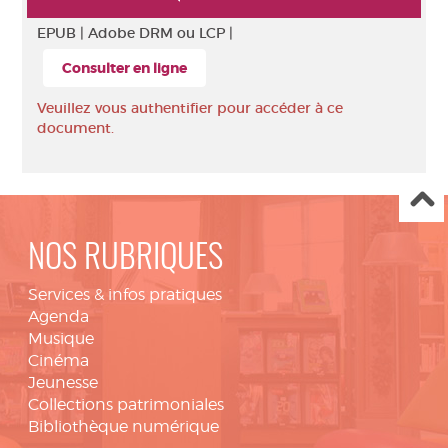
EPUB |
Adobe DRM ou LCP |
Consulter en ligne
Veuillez vous authentifier pour accéder à ce
document.
NOS RUBRIQUES
Services & infos pratiques
Agenda
Musique
Cinéma
Jeunesse
Collections patrimoniales
Bibliothèque numérique