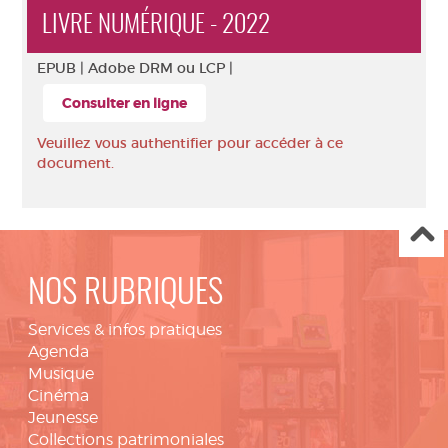
LIVRE NUMÉRIQUE - 2022
EPUB |
Adobe DRM ou LCP |
Consulter en ligne
Veuillez vous authentifier pour accéder à ce
document.
NOS RUBRIQUES
Services & infos pratiques
Agenda
Musique
Cinéma
Jeunesse
Collections patrimoniales