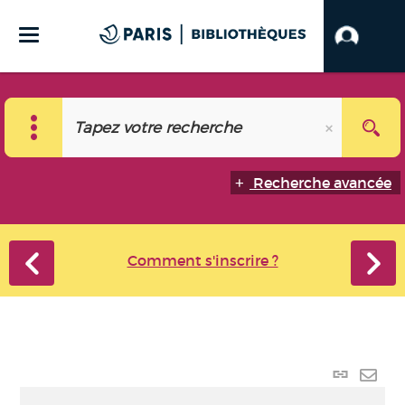
Recherche avancée
Comment s'inscrire ?
Lien p
Envo