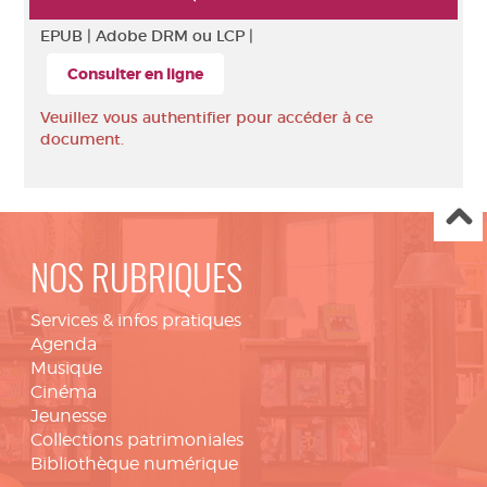
EPUB |
Adobe DRM ou LCP |
Consulter en ligne
Veuillez vous authentifier pour accéder à ce
document.
NOS RUBRIQUES
Services & infos pratiques
Agenda
Musique
Cinéma
Jeunesse
Collections patrimoniales
Bibliothèque numérique