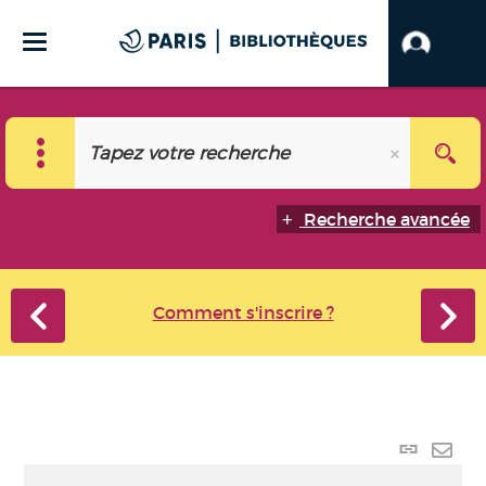
Recherche avancée
Comment s'inscrire ?
Lien p
Envo