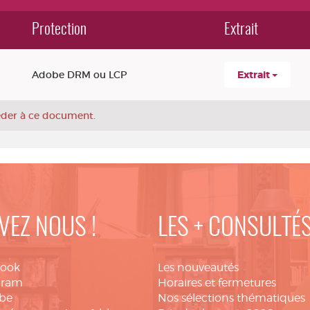
Protection
Extrait
Adobe DRM ou LCP
Extrait
céder à ce document.
VEZ NOUS !
LES + CONSULTÉ
book
Les nouveautés
gram
Horaires et fermetures
be
Nos sélections thématiques