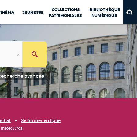
COLLECTIONS
BIBLIOTHÈQUE
CINÉMA
JEUNESSE
PATRIMONIALES
NUMÉRIQUE
Recherche avancée
achat
Se former en ligne
infolettres