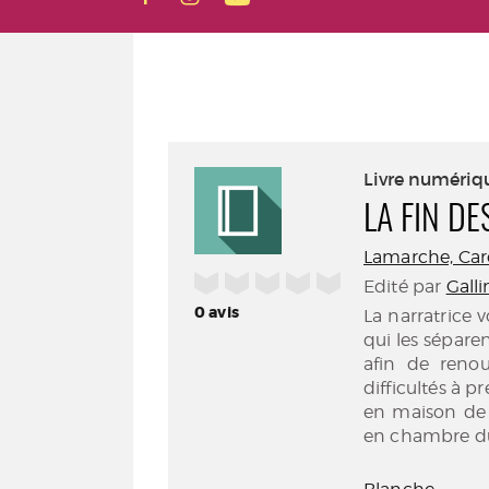
Livre numériq
LA FIN DE
Lamarche, Carol
/5
Edité par
Galli
0
avis
La narratrice 
qui les séparent
afin de renou
difficultés à p
en maison de 
en chambre dû