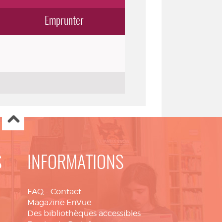
Emprunter
S
INFORMATIONS
FAQ
-
Contact
Magazine EnVue
Des bibliothèques accessibles