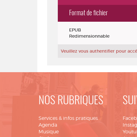
Format de fichier
Exemplaires
EPUB
Redimensionnable
Veuillez vous authentifier pour ac
NOS RUBRIQUES
SUI
Services & infos pratiques
Face
Agenda
Insta
Musique
Youtu