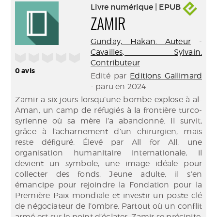
Livre numérique | EPUB
ZAMIR
Günday, Hakan. Auteur
-
Cavailles, Sylvain.
/5
Contributeur
0
avis
Edité par
Editions Gallimard
- paru en 2024
Zamir a six jours lorsqu’une bombe explose à al-
Aman, un camp de réfugiés à la frontière turco-
syrienne où sa mère l’a abandonné. Il survit,
grâce à l’acharnement d’un chirurgien, mais
reste défiguré. Élevé par All for All, une
organisation humanitaire internationale, il
devient un symbole, une image idéale pour
collecter des fonds. Jeune adulte, il s’en
émancipe pour rejoindre la Fondation pour la
Première Paix mondiale et investir un poste clé
de négociateur de l’ombre. Partout où un conflit
armé est sur le point d’éclater, Zamir se précipite,