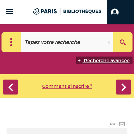
Recherche avancée
Comment s'inscrire ?
Lien p
Envo