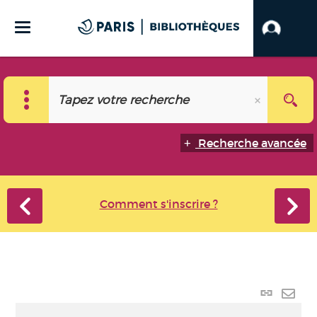
Recherche avancée
Comment s'inscrire ?
Lien p
Envo