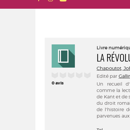
Livre numériq
LA RÉVOL
Chapoutot, Joha
/5
Edité par
Galli
0
avis
Un recueil d'
comme la lectu
de Kant et de 
du droit roma
de l'histoire 
parvenues aux 