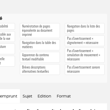
té
ibilité
Numérotation de pages
Navigation dans la liste des
équivalente au document
pages
sible aux
imprimé
 de la vue
Pas d’avertissement «
Navigation dans la table des
clignotement » nécessaire
cture
matières
Pas d’avertissement «
Apparence du contenu
simulation de mouvement »
elle
textuel modifiable
nécessaire
t
Brèves descriptions
Pas d’avertissement sonore
alternatives textuelles
nécessaire
d'emprunt
Sujet
Edition
Format