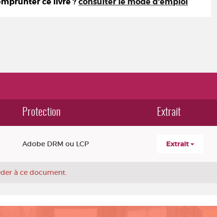
prunter ce livre ?
consulter le mode d'emploi
Protection
Extrait
Adobe DRM ou LCP
Extrait
céder à ce document.