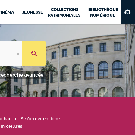
COLLECTIONS
BIBLIOTHÈQUE
CINÉMA
JEUNESSE
PATRIMONIALES
NUMÉRIQUE
Recherche avancée
achat
Se former en ligne
infolettres