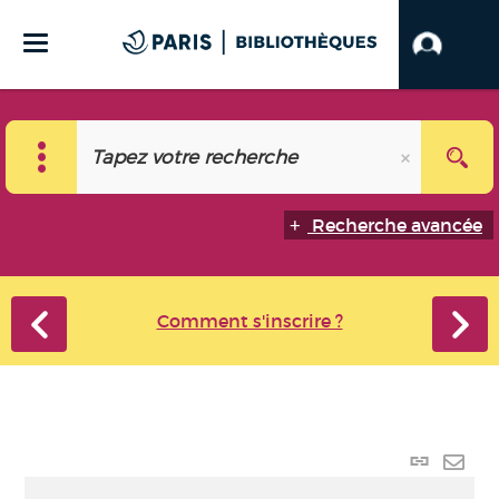
Recherche avancée
Comment s'inscrire ?
Lien
perma
Envo