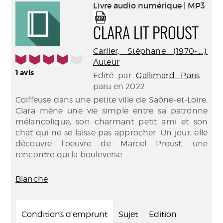
(Nouve
Livre audio numérique | MP3
par
fenêtr
mail
CLARA LIT PROUST
Carlier, Stéphane (1970-....).
4/5
Auteur
1
avis
Edité par
Gallimard. Paris
-
paru en 2022
Coiffeuse dans une petite ville de Saône-et-Loire,
Clara mène une vie simple entre sa patronne
mélancolique, son charmant petit ami et son
chat qui ne se laisse pas approcher. Un jour, elle
découvre l'oeuvre de Marcel Proust, une
rencontre qui la bouleverse.
Blanche
Conditions d'emprunt
Sujet
Edition