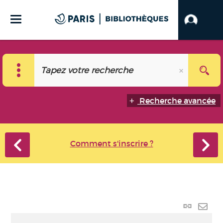
Recherche avancée
Comment s'inscrire ?
Lien p
Envo