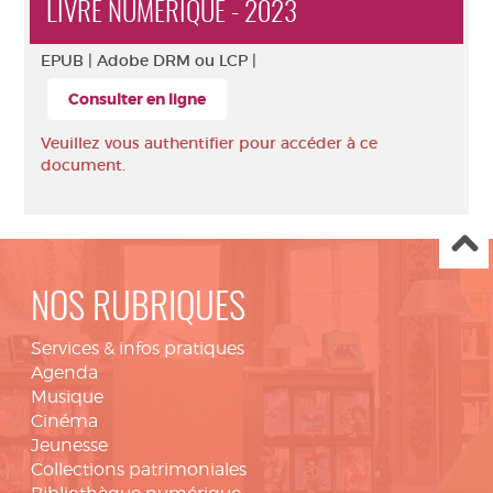
LIVRE NUMÉRIQUE - 2023
EPUB |
Adobe DRM ou LCP |
Consulter en ligne
Veuillez vous authentifier pour accéder à ce
document.
NOS RUBRIQUES
Services & infos pratiques
Agenda
Musique
Cinéma
Jeunesse
Collections patrimoniales