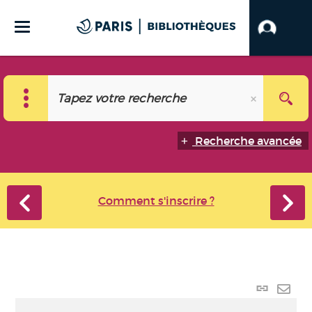
Recherche avancée
Comment s'inscrire ?
Lien p
Envo