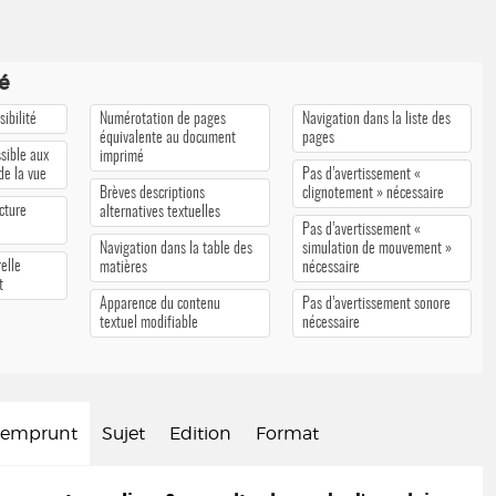
té
ibilité
Numérotation de pages
Navigation dans la liste des
équivalente au document
pages
sible aux
imprimé
 de la vue
Pas d’avertissement «
Brèves descriptions
clignotement » nécessaire
cture
alternatives textuelles
Pas d’avertissement «
Navigation dans la table des
simulation de mouvement »
elle
matières
nécessaire
t
Apparence du contenu
Pas d’avertissement sonore
textuel modifiable
nécessaire
d'emprunt
Sujet
Edition
Format