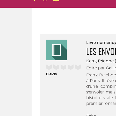
Livre numériq
LES ENVO
Kern, Etienne (1
/5
Edité par
Galli
0
avis
Franz Reichelt
à Paris. Il rêve
d'une combina
s'envoler mais
histoire vraie
premier roman