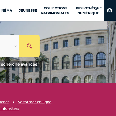
COLLECTIONS
BIBLIOTHÈQUE
CINÉMA
JEUNESSE
PATRIMONIALES
NUMÉRIQUE
Recherche avancée
achat
Se former en ligne
infolettres