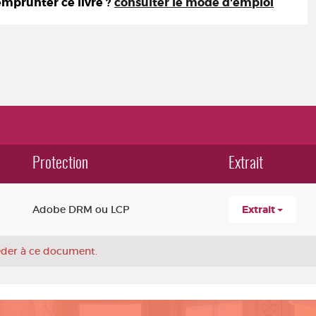
prunter ce livre ?
consulter le mode d'emploi
Protection
Extrait
Adobe DRM ou LCP
Extrait
céder à ce document.