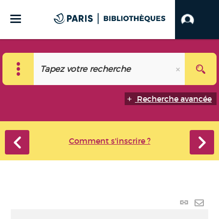
Recherche avancée
Comment s'inscrire ?
Lien p
Envo