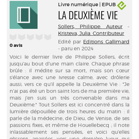
Livre numérique | EPUB
LA DEUXIÈME VIE
Sollers, Philippe. Auteur
-
Kristeva, Julia. Contributeur
/5
Edité par
Editions Gallimard
0
avis
- paru en 2024
Voici le dernier livre de Philippe Sollers, écrit
jusqu’au bout d’une main claire. Chaque phrase
brûle : il médite sur sa mort, mais son cœur
s’élance avec une ivresse calme, avec drôlerie
aussi, vers ce qu’il appelle la Deuxième Vie : "Je
n’ai pas été un bon saint lors de ma première vie,
mais j’en suis un très convenable dans ma
Deuxième." Tout Sollers est ici concentré dans la
lumière dépouillée de trois heures du matin : il
parle de la médecine, de Dieu, de Venise, de ses
passions fixes, et même de Houellebecq ; il note
inlassablement ses pensées, et voici qu’elles
glissent, apaisées, vers une dernière lueur qui