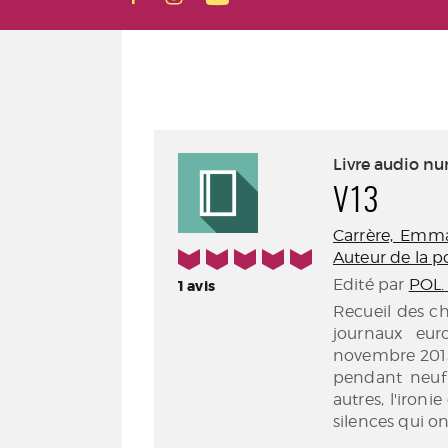
Livre audio n
V13
Carrère, Emman
5/5
Auteur de la p
Edité par
POL. 
1
avis
Recueil des c
journaux eur
novembre 2015 
pendant neuf 
autres, l'ironi
silences qui o