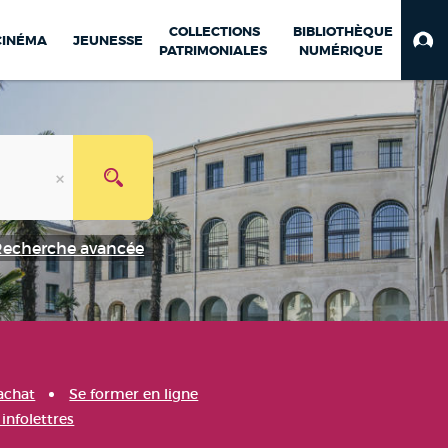
COLLECTIONS
BIBLIOTHÈQUE
CINÉMA
JEUNESSE
PATRIMONIALES
NUMÉRIQUE
Recherche avancée
achat
Se former en ligne
infolettres