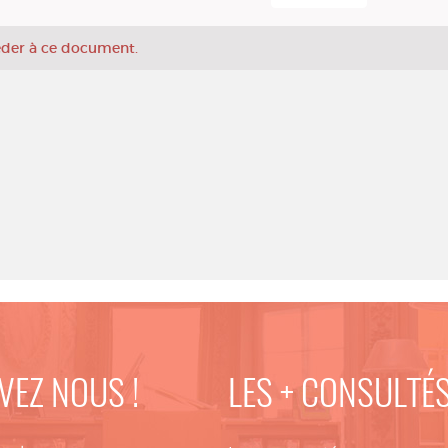
céder à ce document.
VEZ NOUS !
LES + CONSULTÉ