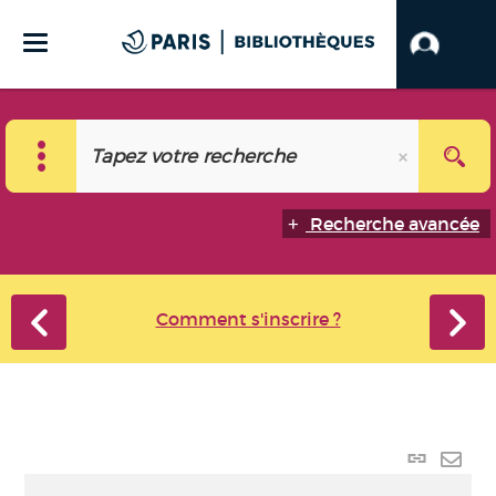
Recherche avancée
Comment s'inscrire ?
Lien p
Envo