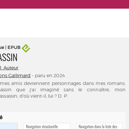
ue | EPUB
ASSIN
. Auteur
ions Gallimard
- paru en 2024
e mes amis deviennent personnages dans mes romans.
sassin que j’ai imaginé sans le connaître, mon
assin, d’où vient-il, lui ? D. P.
té
Navigation structurelle
Navigation dans la liste des