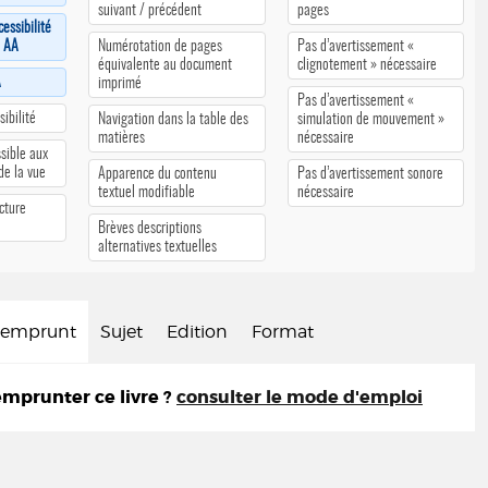
suivant / précédent
pages
cessibilité
u AA
Numérotation de pages
Pas d’avertissement «
équivalente au document
clignotement » nécessaire
A
imprimé
Pas d’avertissement «
ibilité
Navigation dans la table des
simulation de mouvement »
matières
nécessaire
sible aux
 de la vue
Apparence du contenu
Pas d’avertissement sonore
textuel modifiable
nécessaire
cture
Brèves descriptions
alternatives textuelles
d'emprunt
Sujet
Edition
Format
prunter ce livre ?
consulter le mode d'emploi