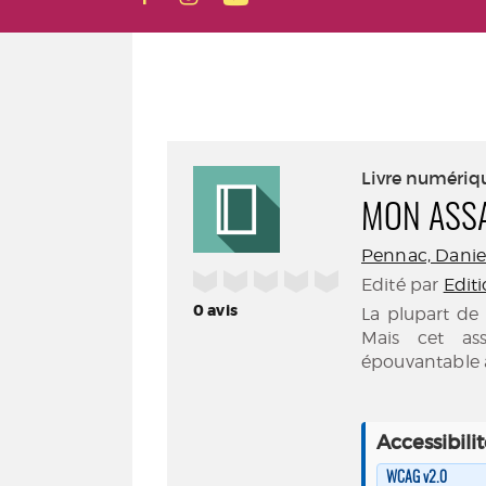
Livre numériq
MON ASS
Pennac, Daniel
/5
Edité par
Edit
0
avis
La plupart d
Mais cet as
épouvantable ass
Accessibili
WCAG v2.0