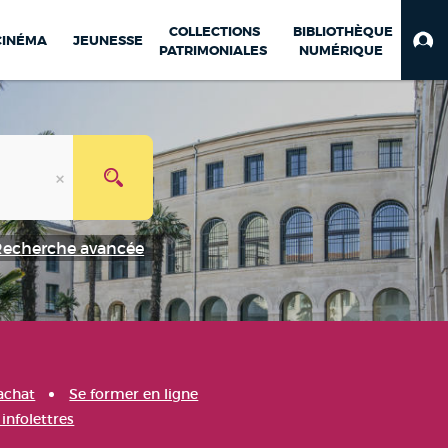
COLLECTIONS
BIBLIOTHÈQUE
CINÉMA
JEUNESSE
PATRIMONIALES
NUMÉRIQUE
Recherche avancée
achat
Se former en ligne
infolettres