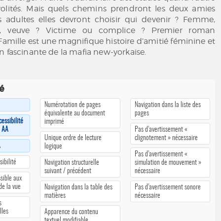
rivolités. Mais quels chemins prendront les deux amies
is adultes elles devront choisir qui devenir ? Femme,
e, veuve ? Victime ou complice ? Premier roman
Famille est une magnifique histoire d’amitié féminine et
n fascinante de la mafia new-yorkaise.
té
Numérotation de pages
Navigation dans la liste des
équivalente au document
pages
cessibilité
imprimé
u AA
Pas d’avertissement «
Unique ordre de lecture
clignotement » nécessaire
A
logique
Pas d’avertissement «
ibilité
Navigation structurelle
simulation de mouvement »
suivant / précédent
nécessaire
sible aux
 de la vue
Navigation dans la table des
Pas d’avertissement sonore
matières
nécessaire
s
lles
Apparence du contenu
textuel modifiable