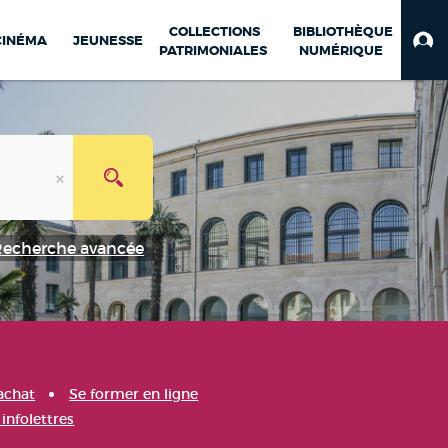
COLLECTIONS
BIBLIOTHÈQUE
CINÉMA
JEUNESSE
PATRIMONIALES
NUMÉRIQUE
Recherche avancée
achat
Se former en ligne
infolettres