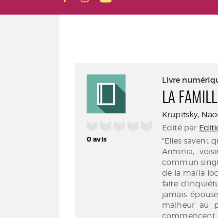
Livre numériq
LA FAMILL
Krupitsky, Nao
/5
Edité par
Edit
0
avis
"Elles savent q
Antonia, vois
commun singuli
de la mafia lo
faite d’inquiét
jamais épouse
malheur au pè
commencent à d