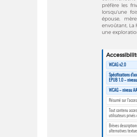
préfère les f
lorsqu’une fo
épouse, mèr
envoûtant, La 
une exploratio
Accessibili
WCAG v2.0
Spécifications d’ac
EPUB 1.0 – nivea
WCAG – niveau A
Résumé sur l’access
Tout contenu acces
utilisateurs privés
Brèves description
alternatives textue