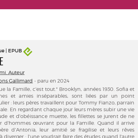
ue | EPUB
E
mi. Auteur
ions Gallimard
- paru en 2024
ue la Famille, c’est tout." Brooklyn, années 1930. Sofia et
ines et amies inséparables, sont liées par un point
er : leurs pères travaillent pour Tommy Fianzo, parrain
cale. En regardant chaque jour leurs mères subir une vie
ude et d’obéissance muette, les fillettes se jurent de ne
r d’hommes œuvrant pour la Famille. Quand il arrive
re d’Antonia, leur amitié se fragilise et leurs rêves
iverger : l’une voudrait faire des études quand l’autre