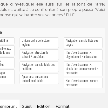
que d’investiguer elle aussi sur les raisons de l’arrêt
éfunt, quitte à se confronter à son propre passé. "Voici
pense qui va hanter vos vacances." ELLE.
té
ibilité
Unique ordre de lecture
Navigation dans la liste des
logique
pages
sible aux
 de la vue
Navigation structurelle
Pas d’avertissement «
suivant / précédent
clignotement » nécessaire
s
lles
Navigation dans la table des
Pas d’avertissement «
matières
simulation de mouvement »
pages
nécessaire
cument
Apparence du contenu
textuel modifiable
Pas d’avertissement sonore
nécessaire
d'emprunt
Sujet
Edition
Format