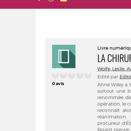
Livre numériq
LA CHIRU
Wolfe, Leslie. 
/5
Edité par
Edit
0
avis
Anne Wiley a t
surtout une br
renommée de l
opération, le 
reconnaît alo
réanimation.
procureur d’Ét
faisant preuve