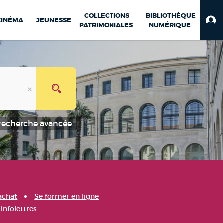
COLLECTIONS
BIBLIOTHÈQUE
CINÉMA
JEUNESSE
PATRIMONIALES
NUMÉRIQUE
Recherche avancée
achat
Se former en ligne
infolettres