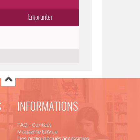
Emprunter
S
INFORMATIONS
FAQ
-
Contact
Magazine EnVue
Des bibliothèques accessibles