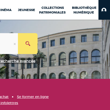
COLLECTIONS
BIBLIOTHÈQUE
CINÉMA
JEUNESSE
PATRIMONIALES
NUMÉRIQUE
Recherche avancée
achat
Se former en ligne
infolettres