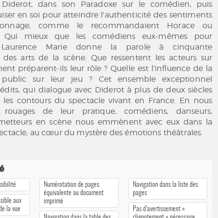
t Diderot, dans son Paradoxe sur le comédien, puis
iser en soi pour atteindre l'authenticité des sentiments
sonnage, comme le recommandaient Horace ou
i ? Qui mieux que les comédiens eux-mêmes pour
Laurence Marie donne la parole à cinquante
s des arts de la scène. Que ressentent les acteurs sur
t préparent-ils leur rôle ? Quelle est l’influence de la
public sur leur jeu ? Cet ensemble exceptionnel
nédits, qui dialogue avec Diderot à plus de deux siècles
se les contours du spectacle vivant en France. En nous
s rouages de leur pratique, comédiens, danseurs,
 metteurs en scène nous emmènent avec eux dans la
ectacle, au cœur du mystère des émotions théâtrales.
té
ibilité
Numérotation de pages
Navigation dans la liste des
équivalente au document
pages
sible aux
imprimé
 de la vue
Pas d’avertissement «
Navigation dans la table des
clignotement » nécessaire