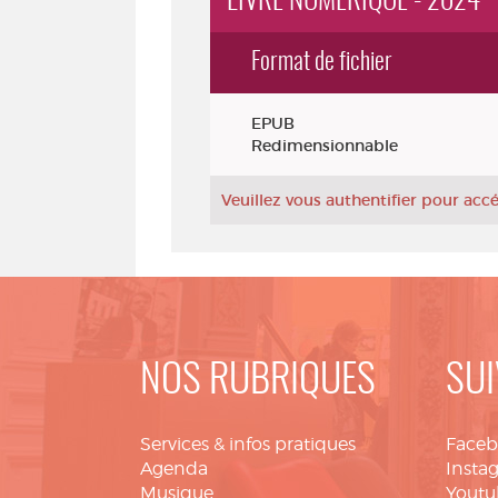
LIVRE NUMÉRIQUE - 2024
Format de fichier
Exemplaires
EPUB
Redimensionnable
Veuillez vous authentifier pour ac
NOS RUBRIQUES
SUI
Services & infos pratiques
Face
Agenda
Insta
Musique
Youtu