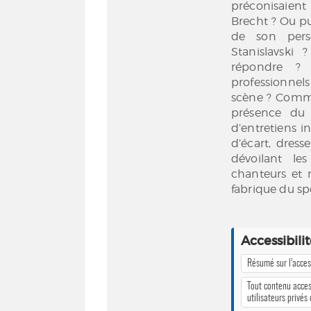
préconisaien
Brecht ? Ou pu
de son per
Stanislavsk
répondre ? 
professionnel
scène ? Commen
présence du 
d’entretiens i
d’écart, dres
dévoilant le
chanteurs et
fabrique du sp
Accessibili
Résumé sur l’access
Tout contenu acces
utilisateurs privés