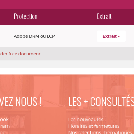
Protection
Extrait
Adobe DRM ou LCP
Extrait
céder à ce document.
VEZ NOUS !
LES + CONSULTÉ
book
Les nouveautés
gram
Horaires et fermetures
be
Nos sélections thématiques