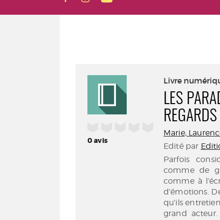
Livre numériq
LES PARA
REGARDS 
/5
Marie, Laurenc
0
avis
Edité par
Edit
Parfois cons
comme de gra
comme à l’écr
d’émotions. D
qu’ils entreti
grand acteur.