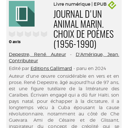
Livre numérique | EPUB
JOURNAL D'UN
ANIMAL MARIN.
/5
CHOIX DE POÈMES
0
avis
(1956-1990)
Depestre, René. Auteur
-
D’Amérique, Jean.
Contributeur
Edité par
Editions Gallimard
- paru en 2024
Auteur d’une œuvre considérable en vers et en
prose, René Depestre, âgé aujourd’hui de 97 ans,
est une figure tutélaire de la littérature des
Caraïbes. Écrivain engagé qui a dû fuir Haïti, son
pays natal, pour échapper à la dictature, il a
longtemps vécu à Cuba épousant la cause
révolutionnaire, notamment au côté de Che
Guevara. Ami de Césaire et de Glissant,
inspirateur du concept de créolité qui se