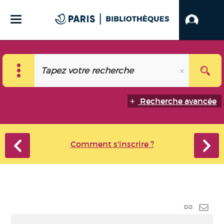
Recherche avancée
Comment s'inscrire ?
Lien p
Envo