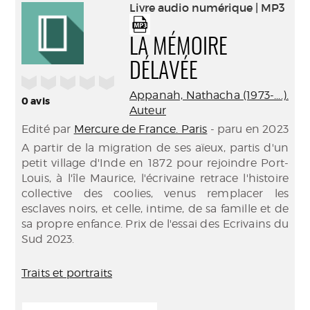
(Nouve
Livre audio numérique | MP3
par
fenêtr
mail
LA MÉMOIRE
DÉLAVÉE
/5
Appanah, Nathacha (1973-....).
0
avis
Auteur
Edité par
Mercure de France. Paris
- paru en 2023
A partir de la migration de ses aïeux, partis d'un
petit village d'Inde en 1872 pour rejoindre Port-
Louis, à l'île Maurice, l'écrivaine retrace l'histoire
collective des coolies, venus remplacer les
esclaves noirs, et celle, intime, de sa famille et de
sa propre enfance. Prix de l'essai des Ecrivains du
Sud 2023.
Traits et portraits