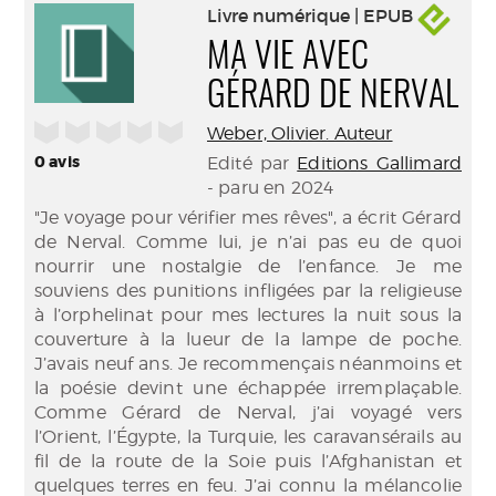
Livre numérique | EPUB
MA VIE AVEC
GÉRARD DE NERVAL
/5
Weber, Olivier. Auteur
0
avis
Edité par
Editions Gallimard
- paru en 2024
"Je voyage pour vérifier mes rêves", a écrit Gérard
de Nerval. Comme lui, je n’ai pas eu de quoi
nourrir une nostalgie de l’enfance. Je me
souviens des punitions infligées par la religieuse
à l’orphelinat pour mes lectures la nuit sous la
couverture à la lueur de la lampe de poche.
J’avais neuf ans. Je recommençais néanmoins et
la poésie devint une échappée irremplaçable.
Comme Gérard de Nerval, j’ai voyagé vers
l’Orient, l’Égypte, la Turquie, les caravansérails au
fil de la route de la Soie puis l’Afghanistan et
quelques terres en feu. J’ai connu la mélancolie