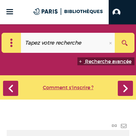
Recherche avancée
Comment s'inscrire ?
Lien p
Envo