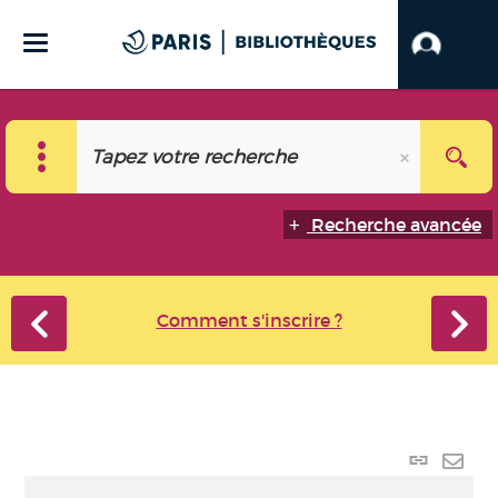
Recherche avancée
Comment s'inscrire ?
Lien p
Envo