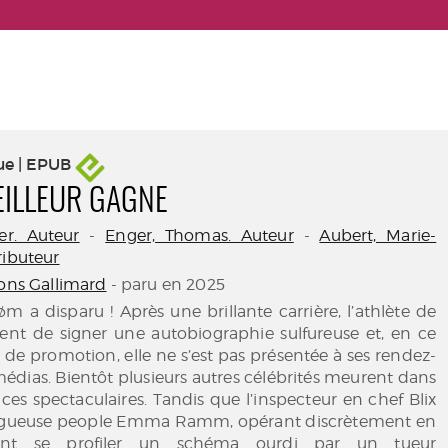
ue | EPUB
EILLEUR GAGNE
er. Auteur
-
Enger, Thomas. Auteur
-
Aubert, Marie-
ributeur
ions Gallimard
- paru en 2025
m a disparu ! Après une brillante carrière, l’athlète de
ient de signer une autobiographie sulfureuse et, en ce
de promotion, elle ne s’est pas présentée à ses rendez-
médias. Bientôt plusieurs autres célébrités meurent dans
ces spectaculaires. Tandis que l’inspecteur en chef Blix
logueuse people Emma Ramm, opérant discrètement en
ent se profiler un schéma ourdi par un tueur