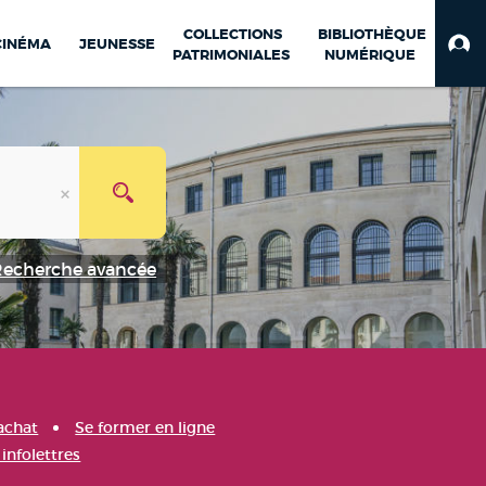
COLLECTIONS
BIBLIOTHÈQUE
CINÉMA
JEUNESSE
PATRIMONIALES
NUMÉRIQUE
Recherche avancée
achat
Se former en ligne
infolettres