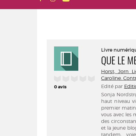
Livre numériq
QUE LE M
Horst, Jorn Li
/5
Caroline. Cont
Edité par
Edit
0
avis
Sonja Nordstrø
haut niveau v
premier matin 
vous avec les 
des circonstan
et la jeune b
tandem, voi