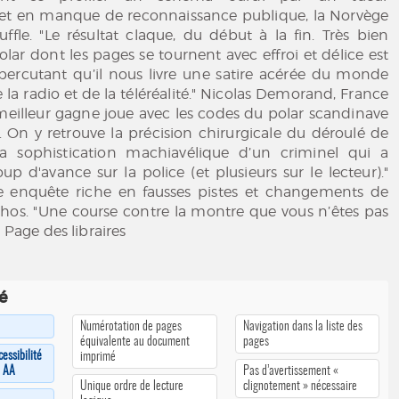
et en manque de reconnaissance publique, la Norvège
uffle. "Le résultat claque, du début à la fin. Très bien
olar dont les pages se tournent avec effroi et délice est
 percutant qu’il nous livre une satire acérée du monde
 la radio et de la téléréalité." Nicolas Demorand, France
 meilleur gagne joue avec les codes du polar scandinave
é. On y retrouve la précision chirurgicale du déroulé de
la sophistication machiavélique d’un criminel qui a
up d'avance sur la police (et plusieurs sur le lecteur)."
ne enquête riche en fausses pistes et changements de
chos. "Une course contre la montre que vous n’êtes pas
" Page des libraires
té
Numérotation de pages
Navigation dans la liste des
équivalente au document
pages
cessibilité
imprimé
u AA
Pas d’avertissement «
Unique ordre de lecture
clignotement » nécessaire