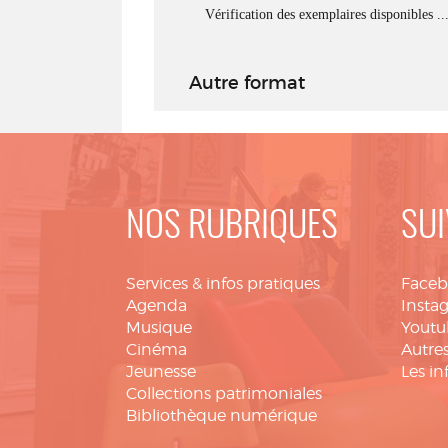
Vérification des exemplaires disponibles ..
Autre format
NOS RUBRIQUES
SUI
Services & infos pratiques
Face
Agenda
Insta
Musique
Youtu
Cinéma
Autres
Jeunesse
Les in
Collections patrimoniales
Bibliothèque numérique