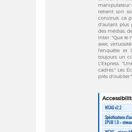
manipulateur 
retient son so
construit, ce p
d’autant plus
des médias, de
Inter. "Que le
avec virtuosit
l’enquête et 
toujours un co
L’Express. "U
cadres." Les É
près d’oublier.
Accessibili
WCAG v2.2
Spécifications d’ac
EPUB 1.0 – nivea