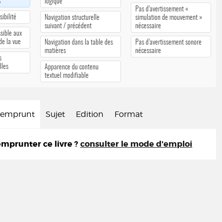
A
logique
Pas d’avertissement «
ibilité
Navigation structurelle
simulation de mouvement »
suivant / précédent
nécessaire
sible aux
 de la vue
Navigation dans la table des
Pas d’avertissement sonore
matières
nécessaire
s
lles
Apparence du contenu
textuel modifiable
d'emprunt
Sujet
Edition
Format
prunter ce livre ?
consulter le mode d'emploi