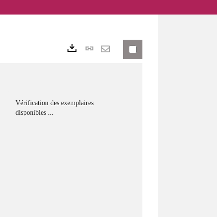
Lien permanent (No
Exports
Envoyer par mail
Vérification des exemplaires
disponibles ...