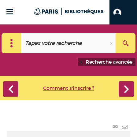
Recherche avancée
Comment s'inscrire ?
Lien p
Envo