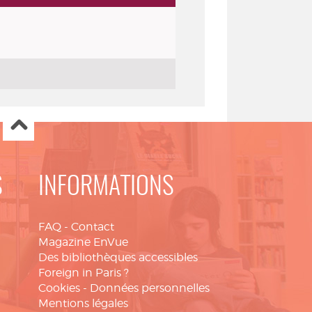
S
INFORMATIONS
FAQ
-
Contact
Magazine EnVue
Des bibliothèques accessibles
Foreign in Paris ?
Cookies
-
Données personnelles
Mentions légales