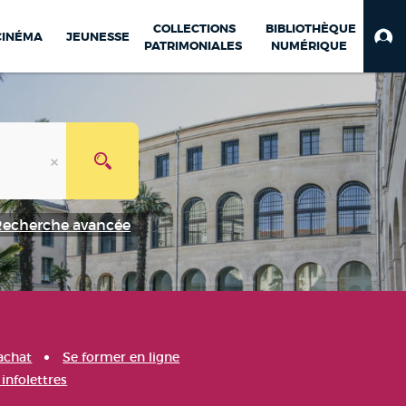
COLLECTIONS
BIBLIOTHÈQUE
CINÉMA
JEUNESSE
PATRIMONIALES
NUMÉRIQUE
Recherche avancée
achat
Se former en ligne
infolettres