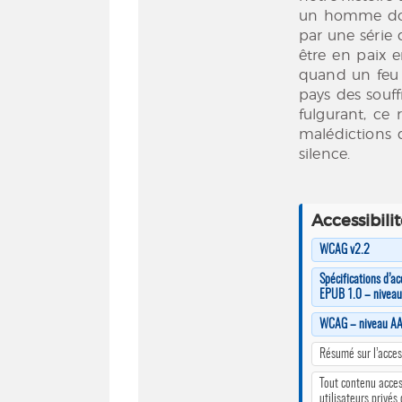
un homme dont 
par une série 
être en paix 
quand un feu i
pays des souff
fulgurant, ce
malédictions q
silence.
Accessibili
WCAG v2.2
Spécifications d’ac
EPUB 1.0 – nivea
WCAG – niveau A
Résumé sur l’access
Tout contenu acces
utilisateurs privés