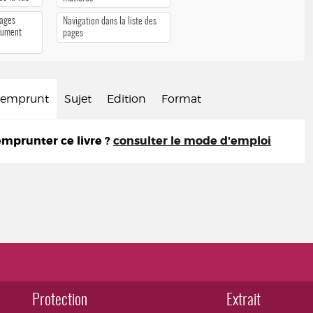
pages
Navigation dans la liste des
cument
pages
d'emprunt
Sujet
Edition
Format
prunter ce livre ?
consulter le mode d'emploi
Protection
Extrait