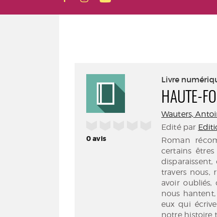
Livre numériq
HAUTE-FO
Wauters, Antoi
/5
Edité par
Edit
0
avis
Roman récomp
certains être
disparaissent, 
travers nous,
avoir oubliés,
nous hantent, 
eux qui écrive
notre histoire 