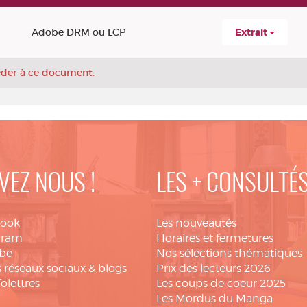
Adobe DRM ou LCP
Extrait
céder à ce document.
VEZ NOUS !
LES + CONSULTÉ
book
Les nouveautés
gram
Horaires et fermetures
be
Nos sélections thématiques
 réseaux sociaux & blogs
Prix des lecteurs 2026
folettres
Les coups de coeur 2025
Les Mordus du Manga