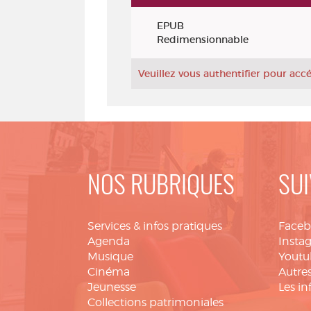
Exemplaires
EPUB
Redimensionnable
Veuillez vous authentifier pour ac
NOS RUBRIQUES
SUI
Services & infos pratiques
Face
Agenda
Insta
Musique
Youtu
Cinéma
Autres
Jeunesse
Les in
Collections patrimoniales