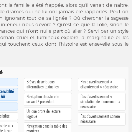
la famille a été frappée, alors qu’il venait de naître,
de drames qui ne lui ont jamais été rapportés. Peut-on
en ignorant tout de sa lignée ? Où chercher la sagesse
ntérieur nous dévore ? Qu’est-ce que la folie, sinon le
rances qui n’ont nulle part où aller ? Servi par un style
 roman cruel et lumineux explore la marginalité et les
ui touchent ceux dont l’histoire est ensevelie sous le
té
Brèves descriptions
Pas d’avertissement «
alternatives textuelles
clignotement » nécessaire
cessibilité
u AA
Navigation structurelle
Pas d’avertissement «
suivant / précédent
simulation de mouvement »
A
nécessaire
Unique ordre de lecture
ibilité
logique
Pas d’avertissement sonore
nécessaire
sible aux
Navigation dans la table des
 de la vue
matières