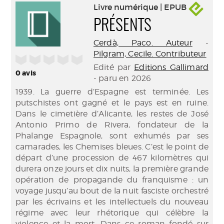
Livre numérique | EPUB
PRÉSENTS
Cerdà, Paco. Auteur
-
Pilgram, Cecile. Contributeur
/5
Edité par
Editions Gallimard
0
avis
- paru en 2026
1939. La guerre d’Espagne est terminée. Les
putschistes ont gagné et le pays est en ruine.
Dans le cimetière d’Alicante, les restes de José
Antonio Primo de Rivera, fondateur de la
Phalange Espagnole, sont exhumés par ses
camarades, les Chemises bleues. C’est le point de
départ d’une procession de 467 kilomètres qui
durera onze jours et dix nuits, la première grande
opération de propagande du franquisme : un
voyage jusqu’au bout de la nuit fasciste orchestré
par les écrivains et les intellectuels du nouveau
régime avec leur rhétorique qui célèbre la
violence et la mort. Dans ce roman fondé sur