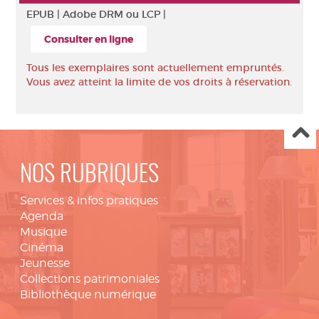
EPUB |
Adobe DRM ou LCP |
Consulter en ligne
Tous les exemplaires sont actuellement empruntés.
Vous avez atteint la limite de vos droits à réservation.
NOS RUBRIQUES
Services & infos pratiques
Agenda
Musique
Cinéma
Jeunesse
Collections patrimoniales
Bibliothèque numérique