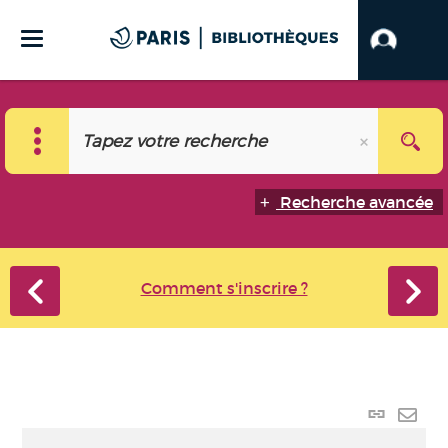
Recherche avancée
Comment s'inscrire ?
Lien p
Envo