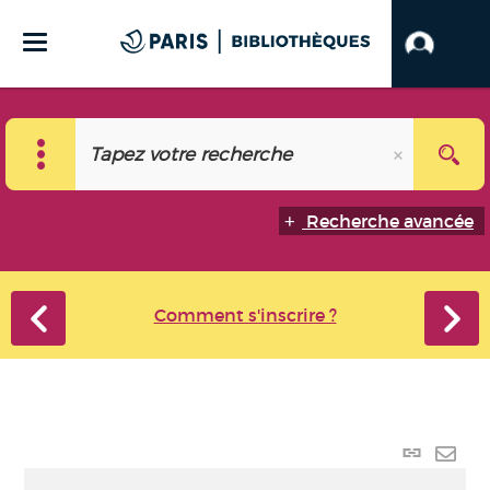
Recherche avancée
Comment s'inscrire ?
Lien p
Envo