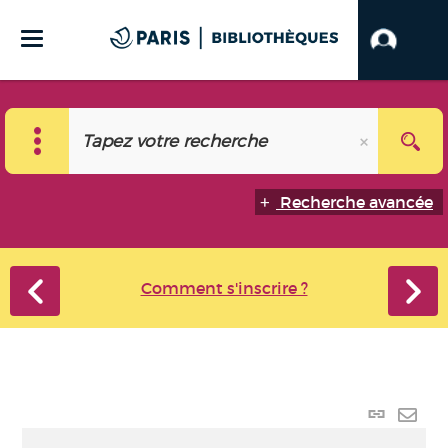
Recherche avancée
Comment s'inscrire ?
Lien p
Envo