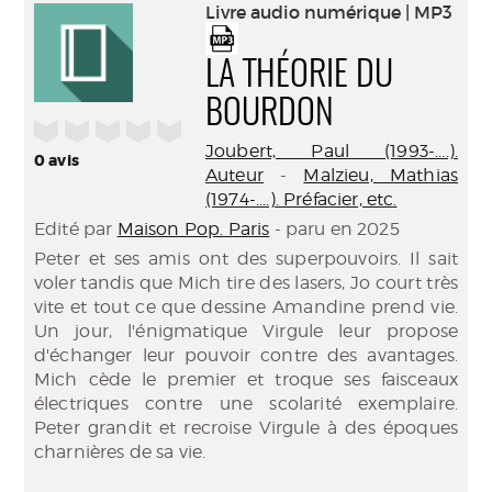
(Nouve
Livre audio numérique | MP3
par
fenêtr
mail
LA THÉORIE DU
BOURDON
/5
Joubert, Paul (1993-....).
0
avis
Auteur
-
Malzieu, Mathias
(1974-....). Préfacier, etc.
Edité par
Maison Pop. Paris
- paru en 2025
Peter et ses amis ont des superpouvoirs. Il sait
voler tandis que Mich tire des lasers, Jo court très
vite et tout ce que dessine Amandine prend vie.
Un jour, l'énigmatique Virgule leur propose
d'échanger leur pouvoir contre des avantages.
Mich cède le premier et troque ses faisceaux
électriques contre une scolarité exemplaire.
Peter grandit et recroise Virgule à des époques
charnières de sa vie.