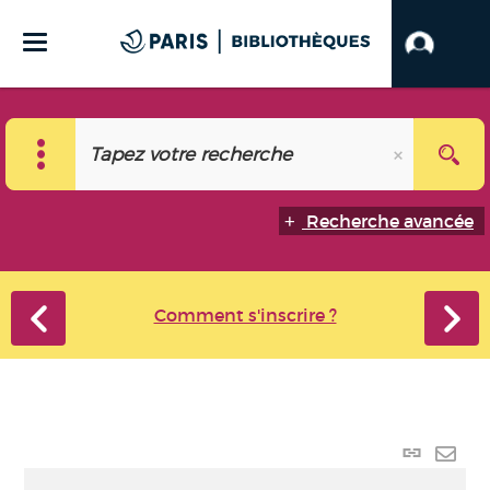
Recherche avancée
Comment s'inscrire ?
Lien
perma
Envo