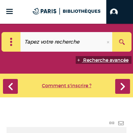
Recherche avancée
Comment s'inscrire ?
Lien p
Envo