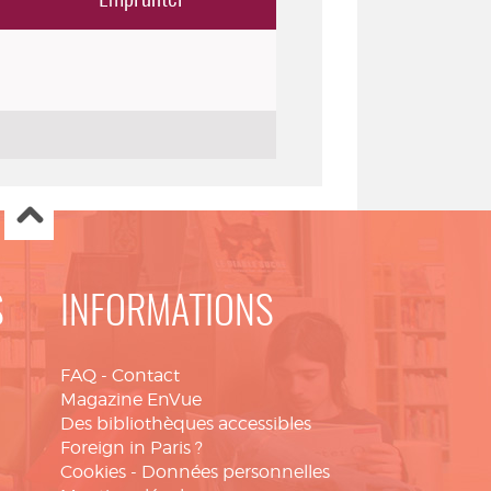
S
INFORMATIONS
FAQ
-
Contact
Magazine EnVue
Des bibliothèques accessibles
Foreign in Paris ?
Cookies
-
Données personnelles