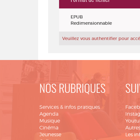
Exemplaires
EPUB
Redimensionnable
Veuillez vous authentifier pour ac
NOS RUBRIQUES
SUI
Services & infos pratiques
Face
Agenda
Insta
Musique
Youtu
Cinéma
Autres
Jeunesse
Les in