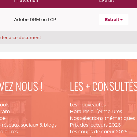
Adobe DRM ou LCP
Extrait
céder à ce document.
VEZ NOUS !
LES + CONSULTÉ
book
Les nouveautés
gram
Horaires et fermetures
be
Nos sélections thématiques
 réseaux sociaux & blogs
Prix des lecteurs 2026
folettres
Les coups de coeur 2025