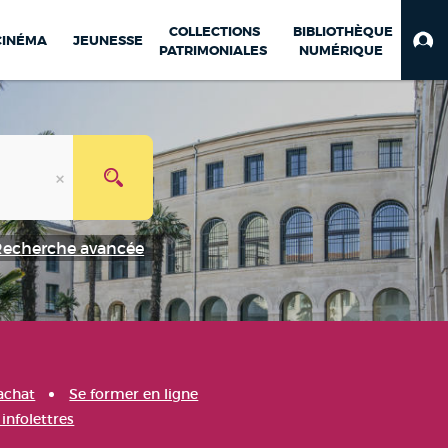
COLLECTIONS
BIBLIOTHÈQUE
CINÉMA
JEUNESSE
PATRIMONIALES
NUMÉRIQUE
Recherche avancée
achat
Se former en ligne
infolettres