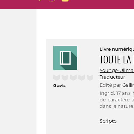
Livre numériq
TOUTE LA
Younge-Ullma
/5
Traducteur
Edité par
Gall
0
avis
Ingrid, 17 ans,
de caractère 
dans la nature
Scripto