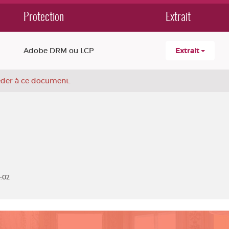
Protection
Extrait
Adobe DRM ou LCP
Extrait
céder à ce document.
4:02