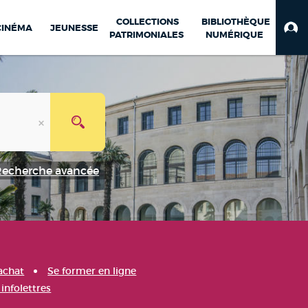
COLLECTIONS
BIBLIOTHÈQUE
CINÉMA
JEUNESSE
PATRIMONIALES
NUMÉRIQUE
Recherche avancée
achat
Se former en ligne
infolettres