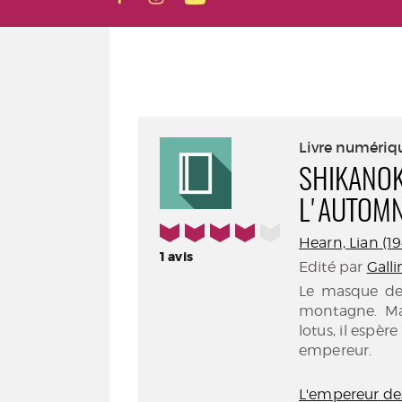
Livre numériq
SHIKANOKO
L'AUTOM
4/5
Hearn, Lian (194
1
avis
Edité par
Gall
Le masque de 
montagne. Mal
lotus, il espèr
empereur.
L'empereur des