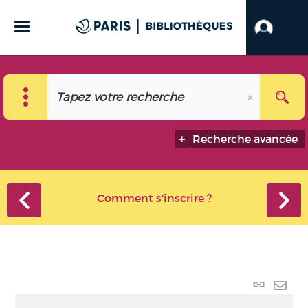
Recherche avancée
Comment s'inscrire ?
Lien p
Envo