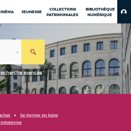
COLLECTIONS
BIBLIOTHÈQUE
CINÉMA
JEUNESSE
PATRIMONIALES
NUMÉRIQUE
Recherche avancée
achat
Se former en ligne
infolettres