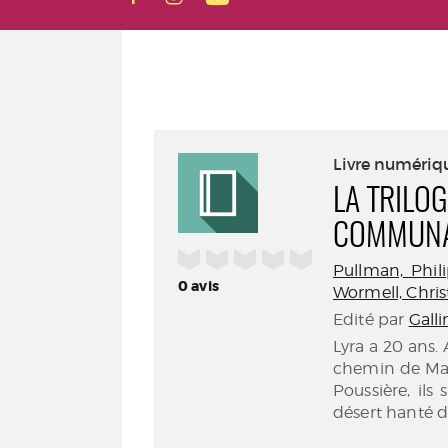
Livre numériq
LA TRILOG
COMMUNA
/5
Pullman, Philip
0
avis
Wormell, Christo
Edité par
Gall
Lyra a 20 ans. 
chemin de Mal
Poussière, ils
désert hanté d'