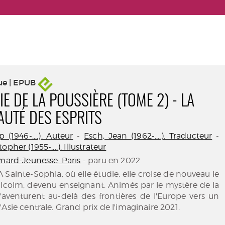
ue | EPUB
IE DE LA POUSSIÈRE (TOME 2) - LA
UTÉ DES ESPRITS
 (1946-....). Auteur
-
Esch, Jean (1962-....). Traducteur
-
pher (1955-....). Illustrateur
imard-Jeunesse. Paris
- paru en 2022
A Sainte-Sophia, où elle étudie, elle croise de nouveau le
colm, devenu enseignant. Animés par le mystère de la
 s'aventurent au-delà des frontières de l'Europe vers un
Asie centrale. Grand prix de l'imaginaire 2021.