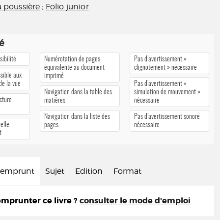
la poussière
;
Folio junior
té
ibilité
Numérotation de pages
Pas d’avertissement «
équivalente au document
clignotement » nécessaire
sible aux
imprimé
 de la vue
Pas d’avertissement «
Navigation dans la table des
simulation de mouvement »
cture
matières
nécessaire
Navigation dans la liste des
Pas d’avertissement sonore
elle
pages
nécessaire
t
d'emprunt
Sujet
Edition
Format
prunter ce livre ?
consulter le mode d'emploi