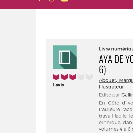
Livre numériq
AYA DE Y
6)
3/5
Abouet, Marguer
1
avis
Illustrateur
Edité par
Gall
En Côte d'Ivo
L'auteure raco
travail facile,
ethnique, dan
volumes 4 à 6 d