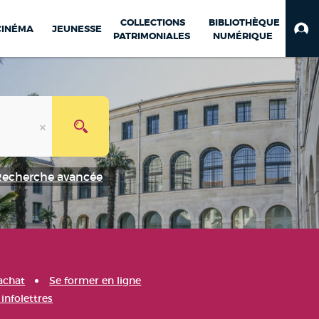
COLLECTIONS
BIBLIOTHÈQUE
CINÉMA
JEUNESSE
PATRIMONIALES
NUMÉRIQUE
Recherche avancée
achat
Se former en ligne
infolettres